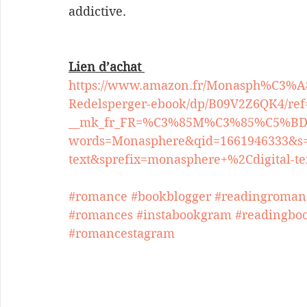
addictive.
Lien d’achat 
https://www.amazon.fr/Monasph%C3%A8r
Redelsperger-ebook/dp/B09V2Z6QK4/ref
__mk_fr_FR=%C3%85M%C3%85%C5%BD%
words=Monasphere&qid=1661946333&s=d
text&sprefix=monasphere+%2Cdigital-t
#romance
#bookblogger
#readingroman
#romances
#instabookgram
#readingbo
#romancestagram