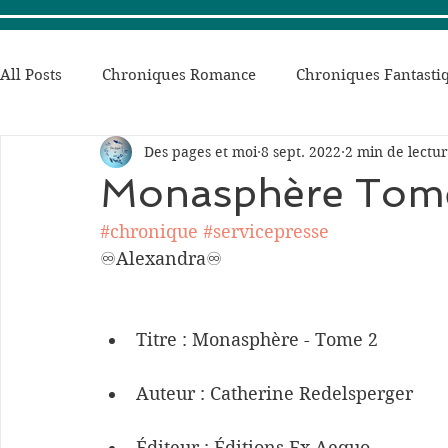
All Posts
Chroniques Romance
Chroniques Fantastiq
Des pages et moi
8 sept. 2022
2 min de lectu
Mes coups de ❤ romance
Mes coups de ❤ bit-lit/fan
Monasphère Tom
#chronique
#servicepresse
❤ Coup de coeur m/m
Chroniques Dark Romance
♾Alexandra♾
🌺💖 Les coups de coeur de Leila
✒ Les chroniques 
Titre : Monasphère - Tome 2
Auteur : Catherine Redelsperger
💖💖Les coups de coeurs de Lydie🌹
Chroniques rom
Éditeur : Éditions Ex Aequo 